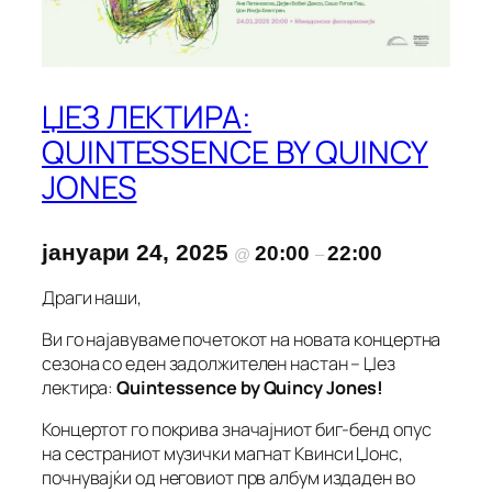
ЏЕЗ ЛЕКТИРА:
QUINTESSENCE BY QUINCY
JONES
јануари 24, 2025
20:00
22:00
@
–
Драги наши,
Ви го најавуваме почетокот на новата концертна
сезона со еден задолжителен настан – Џез
лектира:
Quintessence by Quincy Jones!
Концертот го покрива значајниот биг-бенд опус
на сестраниот музички магнат Квинси Џонс,
почнувајќи од неговиот прв албум издаден во