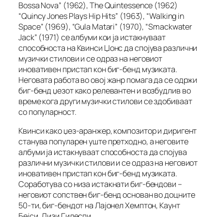
Bossa Nova” (1962), The Quintessence (1962)
“Quincy Jones Plays Hip Hits” (1963), “Walking in
Space” (1969), “Gula Matari” (1970), “Smackwater
Jack” (1971) се албуми кои ја истакнуваат
способноста на Квинси Џонс да спојува различни
музички стилови и се одраз на неговиот
иновативен пристап кон биг-бенд музиката.
Неговата работа во овој жанр помага да се одржи
биг-бенд џезот како релевантен и возбудлив во
време кога други музички стилови се здобиваат
со популарност.
Квинси како џез-аранжер, композитор и диригент
станува популарен уште претходно, а неговите
албуми ја истакнуваат способноста да спојува
различни музички стилови и се одраз на неговиот
иновативен пристап кон биг-бенд музиката.
Соработува со низа истакнати биг-бендови –
неговиот сопствен биг-бенд основан во доцните
50-ти, биг-бендот на Лајонел Хемптон, Каунт
Бејси, Дизи Гилеспи.