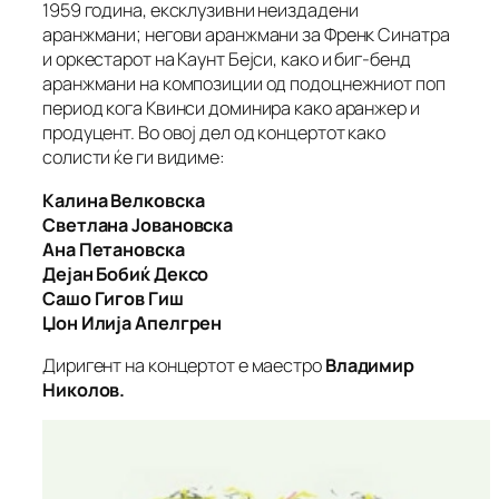
1959 година, ексклузивни неиздадени
аранжмани; негови аранжмани за Френк Синатра
и оркестарот на Каунт Бејси, како и биг-бенд
аранжмани на композиции од подоцнежниот поп
период кога Квинси доминира како аранжер и
продуцент. Во овој дел од концертот како
солисти ќе ги видиме:
Калина Велковска
Светлана Јовановска
Ана Петановска
Дејан Бобиќ Дексо
Сашо Гигов Гиш
Џон Илија Апелгрен
Диригент на концертот е маестро
Владимир
Николов.