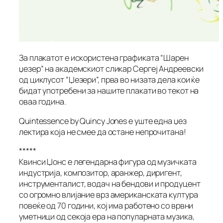
За плакатот е искористена графиката “Шарен
џезер” на академскиот сликар Сергеј Андреевски
од циклусот “Џезери”, прва во низата дела кои ќе
бидат употребени за нашите плакати во текот на
оваа година.
Quintessence by Quincy Jones е уште една џез
лектира која не смее да остане непрочитана!
*****
Квинси Џонс е легендарна фигура од музичката
индустрија, композитор, аранжер, диригент,
инструменталист, водач на бендови и продуцент
со огромно влијание врз американската култура
повеќе од 70 години, кој има работено со врвни
уметници од секоја ера на популарната музика,