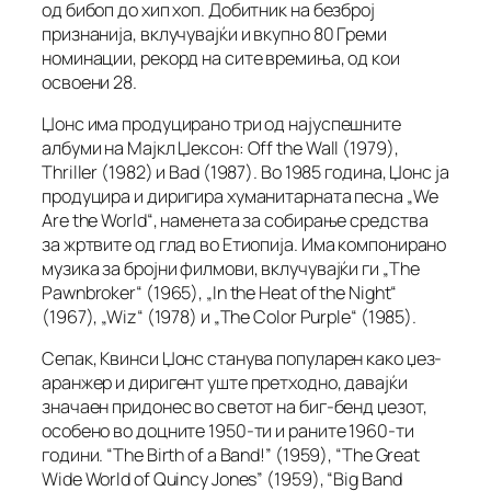
од бибоп до хип хоп. Добитник на безброј
признанија, вклучувајќи и вкупно 80 Греми
номинации, рекорд на сите времиња, од кои
освоени 28.
Џонс има продуцирано три од најуспешните
албуми на Мајкл Џексон: Off the Wall (1979),
Thriller (1982) и Bad (1987). Во 1985 година, Џонс ја
продуцира и диригира хуманитарната песна „We
Are the World“, наменета за собирање средства
за жртвите од глад во Етиопија. Има компонирано
музика за бројни филмови, вклучувајќи ги „The
Pawnbroker“ (1965), „In the Heat of the Night“
(1967), „Wiz“ (1978) и „The Color Purple“ (1985).
Сепак, Квинси Џонс станува популарен како џез-
аранжер и диригент уште претходно, давајќи
значаен придонес во светот на биг-бенд џезот,
особено во доцните 1950-ти и раните 1960-ти
години. “The Birth of a Band!” (1959), “The Great
Wide World of Quincy Jones” (1959), “Big Band